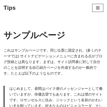
Tips
コ
ン
テ
ン
サンプルページ
ツ
へ
ス
これはサンプルページです。同じ位置に固定され、(多くのテ
キ
ーマでは) サイトナビゲーションメニューに含まれる点がブロ
ッ
グ投稿とは異なります。まずは、サイト訪問者に対して自分
プ
のことを説明する自己紹介ページを作成するのが一般的で
す。たとえば以下のようなものです。
はじめまして。昼間はバイク便のメッセンジャーとして働
いていますが、俳優志望でもあります。これは僕のサイト
です。ロサンゼルスに住み、ジャックという名前のかわい
い犬を飼っています。好きなものはピニャコラーダ、そし